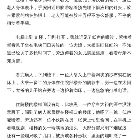
老人身体瘦小，手腕附近用胶带粘着预先埋下输液用的针头，胶
带紧紧的粘在胳膊上，老人可能被胶带弄得不怎么舒服，不停的
扭动着手腕。
电梯上到 8 楼，门刚打开，我就听见了低声的啜泣，紧接着
就看见了坐在电梯门口哭泣的一位大娘，大娘眼眶红红的，不知
道已经哭了多长时间了，旁边蹲着的女儿满脸焦虑，看着母亲不
知所措。
看完病人，下到楼下，一位大爷头上带着网状的纱布躺在病
床上，大爷一多半的身体在住院部楼外的阴影中，另一边在太阳
下，大爷的儿子站在旁边一边护着病床，一边焦急的打着电话。
住院楼的楼梯间没有灯，比较黑，一位穿白大褂的医生没注
意脚下，踢到了病人家属摆在楼梯口的矮床，他吓了一跳，低声
嘟囔着。旁边还有一位小伙趴在另一张床上忙里偷闲，在手机上
看电视剧。楼梯的另一端满地的烟头，大部分都只剩下烟屁股，
还有一些烟只吸了几口，被折成各种形状，里面的烟叶撒了一