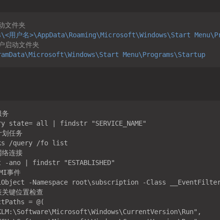
启动文件夹
s\<用户名>\AppData\Roaming\Microsoft\Windows\Start Menu\P
户启动文件夹  
ramData\Microsoft\Windows\Start Menu\Programs\Startup