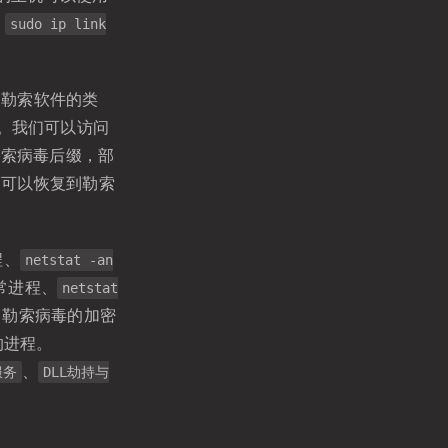
用
sudo ip link
别勒索软件的类
。我们可以访问
勒索病毒后缀，部
，可以恢复到勒索
程、
netstat -an
常进程、
netstat
，勒索病毒的加密
的进程。
、
服务
DLL劫持与