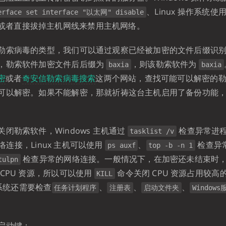
、Linux 操作系统使
erface set interface "以太网" disable
或者直接拔掉主机网线来禁用主机网络。
勒索病毒的类型，我们可以通过观察已经被加密的文件后缀识
，勒索软件加密文件后后缀为
，则该勒索软件为
baxia
baxia
密
或者
奇安信勒索病毒搜索
这两个网站，查找可能可以解密的
可以解密。如果不能解密，那就祈祷这台主机启用了备份功能
闭勒索软件，Windows 主机通过
检查异常进
tasklist /v
连接，Linux 主机可以使用
、
检查异
ps auxf
top -b -n 1
检查异常的网络连接。一般情况下，在加密还未结束时
tulpn
CPU 资源，所以可以使用
命令关闭 CPU 资源占用较高
KILL
作系统还需要检查
、
、
、
任务计划程序
注册表
启动文件夹
Windows
启动键：