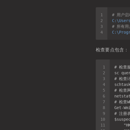
# 用户
C:\User
# 所有用
C:\Prog
检查要点包含：