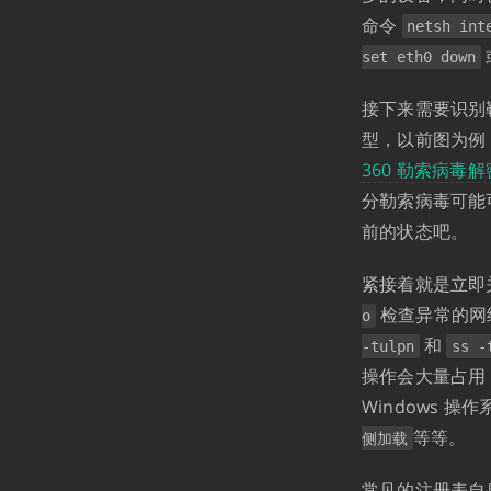
命令
netsh int
set eth0 down
接下来需要识别
型，以前图为例
360 勒索病毒解
分勒索病毒可能
前的状态吧。
紧接着就是立即关
检查异常的网络
o
和
-tulpn
ss -
操作会大量占用 
Windows 操
等等。
侧加载
常见的注册表自