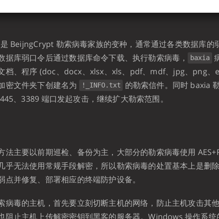
是 BeijngCrypt 勒索病毒家族的变种，通常通过各类数据库
数据库弱口令后通过数据库命令下载、执行勒索病毒，
baxia
程序 (doc、docx、xlsx、xls、pdf、mdf、jpg、png、e
加密文件夹下创建名为
的勒索信件。同时 baxia
!_INFO.txt
445、3389 端口发起攻击，继续扩大勒索范围。
法主要以前期巡检、备份为主，大部分的勒索病毒使用 AES+R
几乎无法使用常规手段解密，所以勒索病毒的处置基本上是删
弱点并修复、部署相应的终端防护设备。
索病毒的主机，首先要立刻切断主机的网络，防止主机攻击其
也阻止主机上传解密密钥到黑客的服务器。Windows 操作系