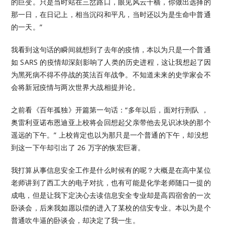
的巨变。只是当时站在三岔路口，眼见风云千樯，你做出选择的
那一日，在日记上，相当沉闷和平凡，当时还以为是生命中普通
的一天。”
我看到这句话的瞬间就想到了去年的疫情，本以为只是一个普通
如 SARS 的疫情却深刻影响了人类的历史进程，这让我想起了因
为黑死病不得不停战的英法百年战争。不知道未来的史学家会不
会将新冠疫情与两次世界大战相提并论。
之前看《百年孤独》开篇第一句话：“多年以后，面对行刑队 ，
奥雷利亚诺布恩迪亚上校将会回想起父亲带他去见识冰块的那个
遥远的下午。” 上校肯定也以为那只是一个普通的下午，却没想
到这一下午却引出了 26 万字的恢宏巨著。
我打算从事信息安全工作是什么时候有的呢？大概是在高中某位
老师讲到了西工大的电子对抗，也有可能是化学老师随口一提的
成电，但是让我下定决心去读信息安全专业却是高四宿舍的一次
卧谈会，后来我如愿以偿的进入了某校的信安专业。本以为是个
普通吹牛逼的卧谈会，却决定了我一生。