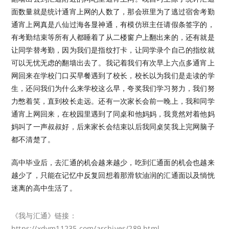
面数量就是统计通宵上网的人数了，那会班里为了逃过宿舍考勤
通宵上网真是八仙过海各显神通，有模仿班主任请假条签字的，
有考勤结束等所有人都睡着了从二楼窗户上翻出来的，还有就是
让同学替考勤，因为我们是指纹打卡，让同学录个自己的指纹就
可以无忧无虑的翻墙出去了。我记着我们有次早上六点多通宵上
网回来在学校门口买早餐遇到了校长，校长以为我们是走读的学
生，还问我们为什么来学校这么早，夸奖我们学习努力，我们努
力憋着笑，直到校长走远。还有一次家长会前一晚上，我和同学
通宵上网回来，在校园里遇到了同桌和他妈妈，我竟然对着他妈
妈叫了一声叔叔好，后来家长会结束以后我同桌笑我上完网脑子
都不清楚了。
高中毕业后，去汇通的机会越来越少，吃到汇通面的机会也越来
越少了，只能在记忆中反复回想着那滑软油润的汇通面以及惝恍
迷离的高中生活了。
《我与汇通》链接：
https://xdym11235.com/archives/289.html