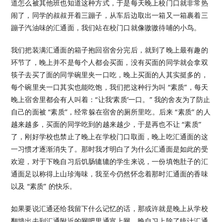
道怎么被其他班也知道这种方式，于是每天晚上校门口就非常热
闹了，同学的叔叔开着三蹦子，从车后边取出一箱又一箱裹着三
蹦子汽油味的汇通面，我们站在校门口就像嗷嗷待哺的小鸟。
我们把装满汇通面的箱子抱回宿舍分完后，就到了晚上最有趣的
环节了，晚上并不是每个人都会买面，没有买面的同学就会拿双
筷子去买了面的同学碗里夹一口吃，晚上买面的人其实挺多的，
每个碗里夹一口其实也能吃饱，我们把这种行为叫 “素质”，每天
晚上宿舍里都会有人叫着：“让我‘素质’一口。” 我的舍友为了防止
自己的面被 “素质”，经常躲在宿舍的厕所里吃。后来 “素质” 的人
越来越多，买面的同学吃到的越来越少，于是再也不让 “素质”
了，刚好学校也禁止了晚上在学校门口取面，晚上吃汇通面的这
一习惯才逐渐消失了。那时我才明白了为什么汇通面是如此的受
欢迎，对于下晚自习后饥肠辘辘的学生来说，一份填饱肚子的汇
通面足以称得上山珍海味，我至今仍然怀念着那时汇通面的香味
以及 “素质” 的快乐。
如果要说汇通还给我留下什么记忆的话，那或许就是晚上从学校
翻墙出去到汇通附近的网吧里通宵上网。晚自习上除了统计汇通