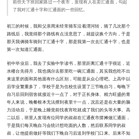
前些天下班回家路过一个夜市，发现有人在卖汇通面，勾起
了我对汇通十字和汇通面的一些回忆。
初三的时候，我和父亲周末经常骑车沿着渭河转，骑了几次那个
路线后，我觉得那个路线有点没意思了，就提议换个方向，于是
那天我俩骑车骑到了汇通十字，那是我第一次去汇通十字，也是
第一次知道汇通面。
初中毕业后，我去了实验中学读书，那里距离汇通十字很近，近
水楼台先得月，我也偶尔去那里吃一碗汇通面，其实我也吃不出
来这里的面和其他面有什么区别，可能是从众心理吧。上高中以
后学业繁重多了，学校于是为住校生设置了三节晚自习，每晚下
自习后回到宿舍就接近十一点了，对于正长身体、精力旺盛的青
年人来说，晚餐根本无法撑到夜里十一点，况且还是在大量的脑
力活动后，于是晚上睡觉前找夜宵吃就成了我们的头等大事。高
二以后，班里人发现有位同学的叔叔在汇通夜市摆摊做汇通面，
于是我们每天晚自习会统计想吃面的人数，然后联系同学的叔
叔，让他提前做好等我们下晚自习后送到学校门口来。后来不知