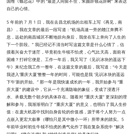
国维《蝶恋花》中的 “最是人间留不住，朱颜辞镜花辞树” 来表达
自己的心情。
5 年前的 7 月 1 日，我在去昌北机场的出租车上写《再见，南
昌》，我在文章的最后一段写道：“机场高速一旁的赣江奔腾不
息，远处的南昌城区不断地掠向身后，我坐在车上奔向了人生的
下一个阶段。” 我已经记不清当时写这篇文章是什么心情了，估
摸着兴奋大于迷茫，毕竟初生牛犊不怕虎，心气比天高，面前有
困难？打碎它便是。工作一年后，我又写了《见识冰块的遥远下
午》来纪念我工作一整年，在这篇文章的最后，我写道：“今天是
我进入‘重庆大厦’整整一年的时间，可能也是我 ‘见识冰块的遥远
下午’新的开始。” 那一年是我快速成长的一年，我开始参与 “重
庆大厦” 的建设中，它从一个充满隐喻的象征，变成了浸透汗
水、承载无数个朝夕的具体存在。随着对 “重庆大厦” 更深刻的理
解和参与，我渐渐明白了 “重庆大厦” 的意义，也明白了我人生价
值：在庞大机器中找到自身齿轮的价值感，源于将个人努力一点
点嵌入更宏大叙事（哪怕只是其中微小一环）所带来的踏实。5
年前毕业时初生牛犊不怕虎的勇气化作了我在复杂系统中 “解决