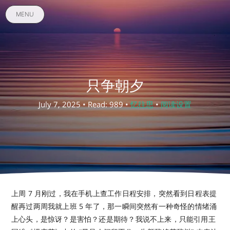
MENU
只争朝夕
July 7, 2025 • Read: 989 •
忆往思
•
阅读设置
上周 7 月刚过，我在手机上查工作日程安排，突然看到日程表提
醒再过两周我就上班 5 年了，那一瞬间突然有一种奇怪的情绪涌
上心头，是惊讶？是害怕？还是期待？我说不上来，只能引用王