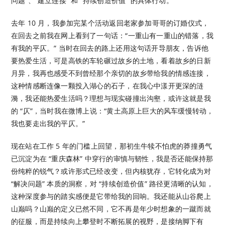
问题”、“建立连接” 和 “持续创造价值” 的具体行动。
去年 10 月，我参加完某个活动返回老家参加哥哥的订婚仪式，
在回去之前我在网上看到了一句话：“一重山有一重山的错落，我
有我的平仄。” 当时在回去的路上还用这句话开导朋友，告诉他
要热爱生活，可是高铁的车轮碾过故乡的土地，看着故乡的日新
月异，我再也感受不到曾经那个亲切的故乡带给我的情感连接，
这种情感断连像一颗投入湖心的石子，在我心中漾开更深的涟
漪，我还能热爱生活吗？理想与现实碰撞出沟壑，或许这就是我
的 “仄”，当时我在微博上说：“黄土高原上巨大的风车缓慢转动，
我也要走出我的平仄。”
现在站在工作 5 年的门槛上回望，那初生牛犊不怕虎的莽撞勇气
已沉淀为在 “重庆森林” 中穿行的审慎与韧性，我是否还能保持那
份纯粹的锐气？或许形式已经改变，但内核犹存，它转化成为对
“解决问题” 本质的洞察，对 “持续创造价值” 路径更清晰的认知，
这种深度参与的踏实感便是它带给我的回响。我还能从山谷爬上
山巅吗？山巅的定义已然不同，它不再是年少时想象的一蹴而就
的征服，而是持续向上攀登时不断拓展的视野，是接纳脚下有