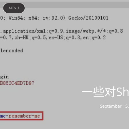
MENU
一些对S
September 15,