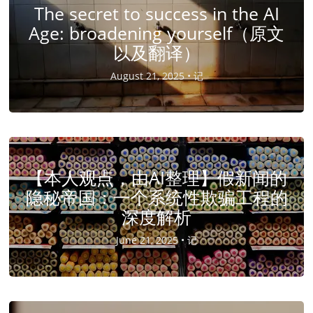
The secret to success in the AI
Age: broadening yourself（原文
以及翻译）
August 21, 2025 •
记
【本人观点，由AI整理】假新闻的
隐秘帝国：一个系统性欺骗工程的
深度解析
June 21, 2025 •
记