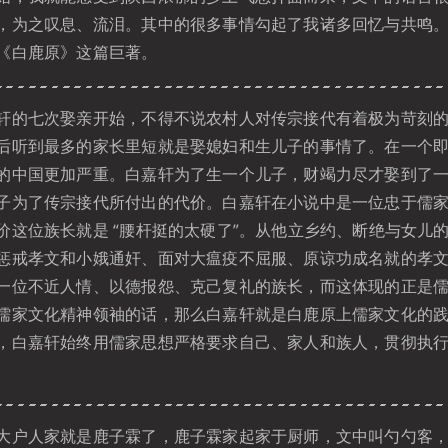
，为之叹息、流泪。其中的很多事情勾起了我诸多回忆与共鸣
《白鹿原》这篇巨著。
的七次娶亲开始，不得不说农村人对传宗接代有着极为苛刻的
后听到最多的家长里短就是娶媳妇和生儿子的事情了。在一个
的中国更加严重。白嘉轩为了生一个儿子，财竭力尽才娶到了
子为了传宗接代所付出的代价。白嘉轩在小说中是一位忠于儒
价这位族长就是 “腰杆挺的太硬了”。从他立乡约、断绝与女儿
惩戒孝文和小娥通奸、面对大瘟疫不屈服、原谅功成名就的孝
一位不近人情、以德报怨、克己复礼的族长，而这体现的正是
儒家文化精神领袖的话，那么白嘉轩就是白鹿原上儒家文化的
，白嘉轩始终用儒家思想严格要求自己、家人和族人，贯彻执行着
户人家就是鹿子霖了，鹿子霖家起家于厨师，文中叫勺勺客，