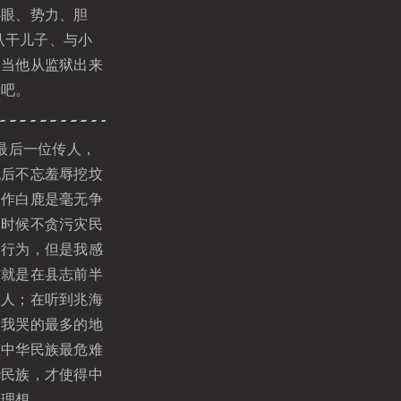
心眼、势力、胆
认干儿子、与小
。当他从监狱出来
处吧。
最后一位传人，
死后不忘羞辱挖坟
比作白鹿是毫无争
的时候不贪污灾民
种行为，但是我感
方就是在县志前半
文人；在听到兆海
是我哭的最多的地
在中华民族最危难
华民族，才使得中
身理想。