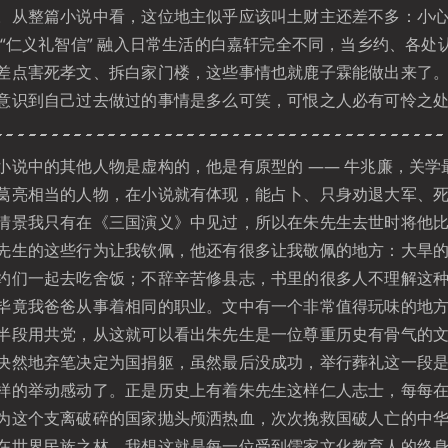
。从整篇小说中看，这位地主似乎应该叫土财主还差不多：小
 “仁义礼智信” 融入日常生活的白嘉轩完全不同，当乡约、各处
差点害死孝文、拆白家门楼，这些事情也就鹿子霖能做出来了
意识到自己过去做过的事情是多么可笑，可恨之人必有可怜之
中的其他人物是虚构的，他是有原型的 —— 牛兆廉，关学
葛亮相当的人物，在小说就有体现，能占卜、只身劝退大军、
情景我只有在《三国演义》中见过，所以在朱先生去世时将他
先生的这些行为让我钦佩，他还有很多让我敬佩的地方：大旱
约们一起去吃舍饭；不辞辛苦修县志，书里的很多人不理解这
毕竟我爸爸从事着相同的职业。文中有一个非常值得玩味的地
半段用共党，从这就可以看出朱先生是一位尊重历史有骨气的
决然地弃笔决定为国捐躯，虽然最后没成功，举行葬礼这一段
样的举动感动了。正是历史上有着朱先生这样仁人志士，每每
为这个支离破碎的国家抛头颅洒热血，次次挽救国破人亡的中
在世界民族之林。我想这就是每一位受到儒家文化教育人的终