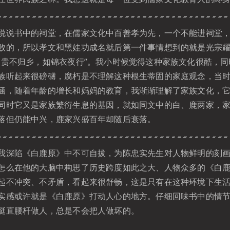
说书中的祠堂，在儒家文化中百善孝为先，一个不能进祠堂，
败的，所以孝文和黑娃功成名就后第一件事情想到的就是光宗
富贵不归乡，如锦衣夜行”。我小时候觉得这种家族文化很酷，
族听起来很磅礴，腐朽是不理解这种根生蒂固的家庭观念，当
涵，随着年龄的增长和妈妈的教育，我渐渐理解了家族文化，
同时它又是家族繁衍生息的基因，就如同文中的白、鹿两家，
落但仍能中兴，鹿家兴盛百年却随后衰落。
深陷《白鹿原》中不可自拔，为陈忠实先生对人物鲜明的刻画
怎么在他的大脑中构思了历史跨度如此之大、人物众多的《白
起不冲突、不矛盾，看起来很舒畅，这是只有在这种环境下生
实感或许就是《白鹿原》打动人心的地方。仔细回味书中的情
挺直腰杆做人，总是不会把人做坏的。