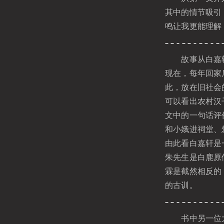
其中的情节吸引
鸣让我更能理解
故事从白嘉轩
现在，每年回家
此，放在旧社会
可以看出农村汉
文中的一句话评
和小娥进祠堂、
由此看白嘉轩是
朱先生是白鹿原
霖是截然相反的
的古训。
书中另一位大