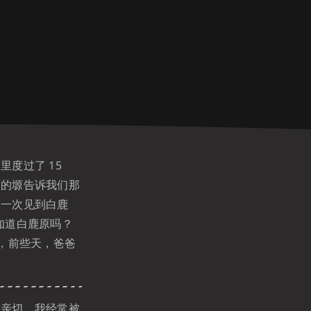
度过了 15
面的塬告诉我们那
第一次见到白鹿
知道白鹿原吗？
，前些天，爸爸
亲切，我经常被