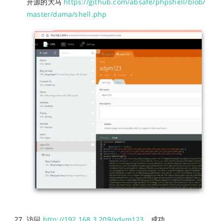
开源的大马
https://github.com/absafe/phpshell/blob/
master/dama/shell.php
访问
http://192.168.3.209/xdym123
，成功