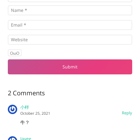
OωO
2 Comments
小样
Reply
October 25, 2021
牛？
Javee