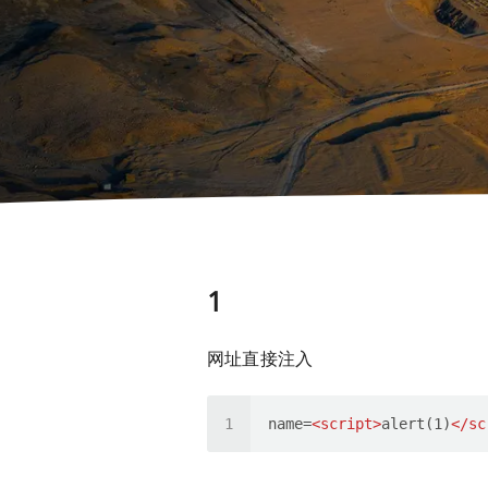
1
网址直接注入
name=
<
script
>
alert(1)
</
sc