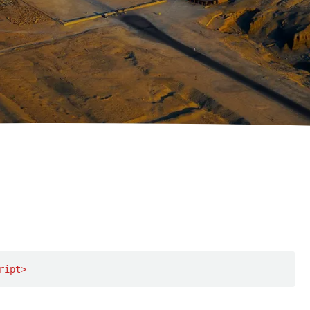
ript
>