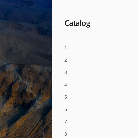
Catalog
1
2
3
4
5
6
7
8