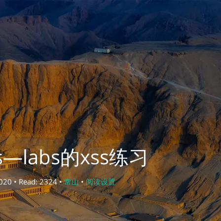
s—labs的xss练习
2020 • Read: 2324 •
常山
•
阅读设置