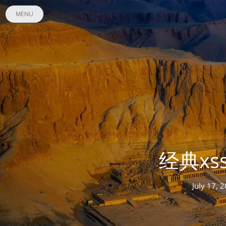
MENU
经典xs
July 17, 