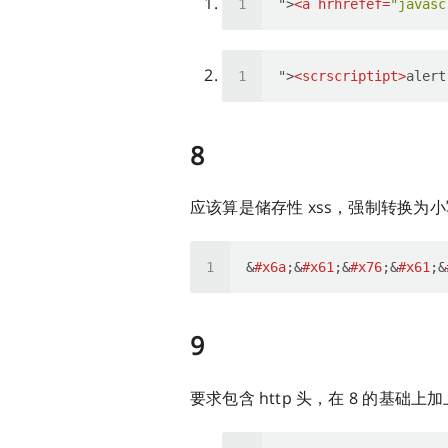
">
<
a
hrhrefef
=
"javasc
">
<
scrscriptipt
>
alert
8
应该算是储存性 xss，强制转换
&
#x6a
;&
#x61
;&
#x76
;&
#x61
;&
9
要求包含 http 头，在 8 的基础上加上