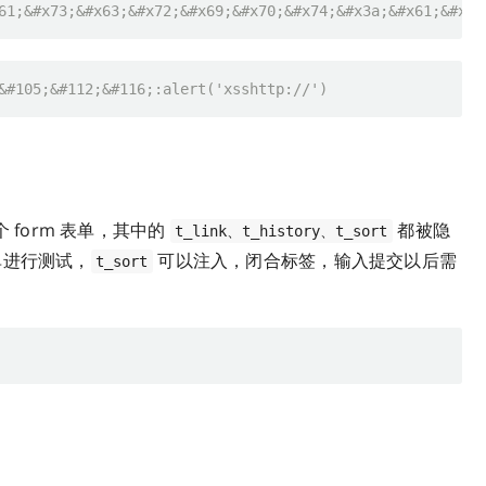
61;&#x73;&#x63;&#x72;&#x69;&#x70;&#x74;&#x3a;&#x61;&#x6c
&#105;&#112;&#116;:alert('xsshttp://')
 form 表单，其中的
都被隐
t_link、t_history、t_sort
单进行测试，
可以注入，闭合标签，输入提交以后需
t_sort