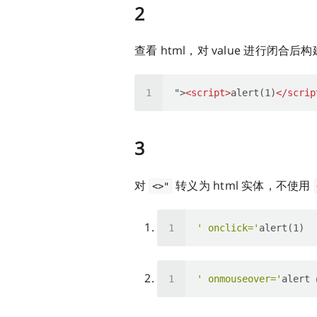
2
查看 html，对 value 进行闭合后构建 
">
<
script
>
alert(1)
</
scrip
3
对
转义为 html 实体，不使用
<>"
' onclick='
' onmouseover='