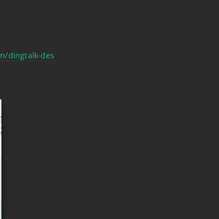
m/dingtalk-des