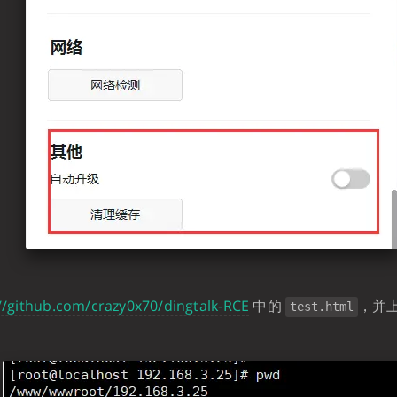
//github.com/crazy0x70/dingtalk-RCE
中的
，并上
test.html