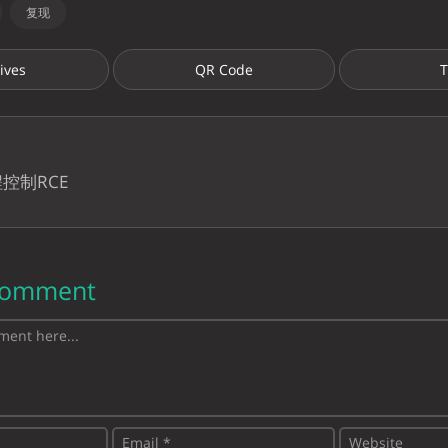
复现
ives
QR Code
T
控制RCE
Comment