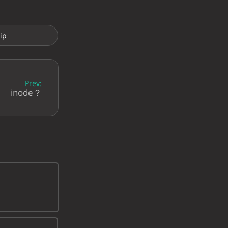
ip
Prev:
inode？