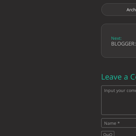
Arch
Next:
BLOGGER
Leave a 
OωO