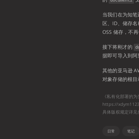
document2
当我们在为知笔
区、ID、储存
OSS 储存，
接下将刚才的
d
据即可导入到阿里
其他的亚马逊 A
对象存储的根目
《私有化部署的为
https://xdym112
具体版权规定详见
日常
笔记