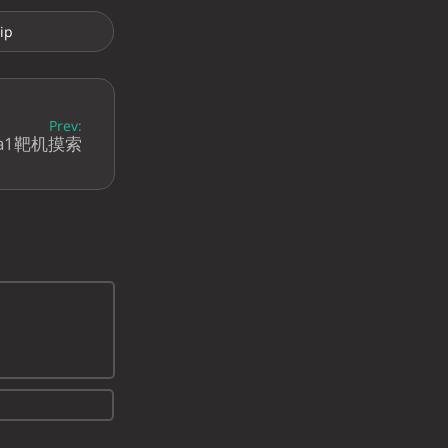
ip
Prev:
ca1靶机摸索