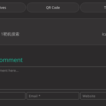
ives
QR Code
T
: 1靶机摸索
i
Comment