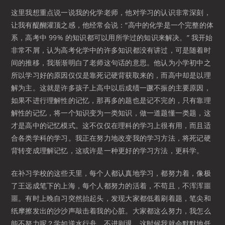
这里我想重点说一说我的化学老师，他对学习的认识非常深刻，
让我有醍醐灌顶之感，他经常会说：“高中的化学是一个完整的体
系，高考中 99% 的知识都可以用所学过的知识来解决。” 我开始
非常不屑，认为高考化学中的许多知识都没有讲过，可是随着时
间的推移，我渐渐明白了老师这句话的意思。他认为小学初中之
所以学习好的原因仅仅是靠死记硬背获取来的，而高中却是以理
解为主。这就是许多孩子上高中以后成绩一蹶不振的主要原因，
如果不进行理解性的记忆，那再多的题也是记不完的，只有靠理
解性的记忆，将一个知识变为一类知识，做一道题懂一类题，这
才是高中的记忆模式。这不仅仅在理科的学习上很有用，而且适
合各类学科的学习。我正在努力地改变我的学习方法，将死记硬
背转变成理解记忆，这或许是一种更好的学习方法，更科学。
在补习学校的这些天里，每个人都认真地学习，都努力着，像极
了王远成笔下的上海，每个人都努力的活着，不苟且，不浑浑噩
噩。有时上晚自习突然抬起头，发现大家都低着刷着题，笔尖和
纸摩擦发出的沙沙声敲击着我的心脏。大家都这么努力，我怎么
能不努力呢？学如逆水行舟，不进则退，这时候我就会默默地低