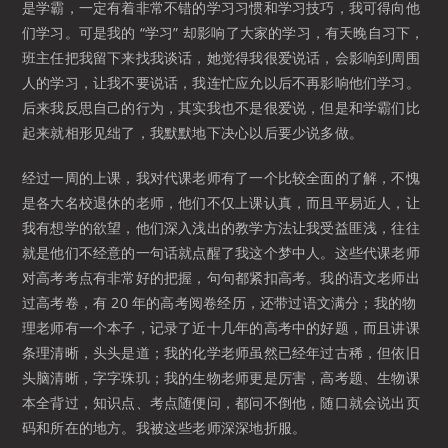
是学霸，一定有着非常不错的学习习惯和学习技巧，我可得向他
们学习。可是我的 “学习” 却影响了大家的学习，有天晚自习下，
班主任把我留下来找我谈话，她觉得我很爱说话，会影响到周围
人的学习，让我不要说话，我连忙应允以后不再影响他们学习。
后来我反思自己的行为，其实我也不是很爱说，但是和学霸们比
起来就相形见绌了，我默默地下决心以后要少说多做。
经过一周的上课，我对代课老师有了一个比较全面的了解，不愧
是各大名校退休的老师，他们不仅上课认真，而且平易近人，让
我有想学的欲望，他们深入浅出的教学方法让我受益匪浅，往往
就是他们不经意的一句话就点醒了我这个梦中人。这些代课老师
对高考考点有非常好的把握，句句都紧扣高考。我的语文老师出
过高考卷，有 20 年的高考阅卷经历，还带过语文满分；我的物
理老师有一个本子，记录了近十几年的高考中的好题，而且讲课
条理清晰，头头是道；我的化学老师虽然已经年过古稀，但依旧
头脑清晰，字字珠玑；我的生物老师更是厉害，高考题、生物课
本全背过，知识点、考点随便问，都问不倒他，随口就会说出页
码和所在的地方。我被这些老师深深地折服。