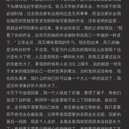
下头继续追赶学霸的步伐。前几天学校开家长会，作为班干部我
必须到场，过去我在家长会期间总是无所事事，而这次家长会我
在隔壁的答疑室里安安静静地写着我的作业，没有老师的监督，
我就这样写到家长会结束。家长会结束后，我的父亲给我说：“我
看了你的作业，这些天的做的作业都快和你高三一年做的一样多
了。” 父亲走后，我又继续着我的学习。现在想起来，高三的确
是没有好好学，不自觉。可是为什么现在的我却这么自觉呢？估
计是长大了吧，人总是突然在一瞬间长大的，而我正是通过这次
的失败长大了。暑假的时候和人在 QQ 上聊天，说的都是一些关
于未来的规划和自己一些对世界的看法，当时觉得还没有啥，现
在回头看来，我什么时候已经可以像一个大人一样的说话了，我
还没有准备好长大就长大了。
今天下午放假回家，我一个人收拾了衣服，整理了被子，将他们
放进了拉杆箱，和同学一起提着箱子走上了回家的路。放在过
去，这些都不需要我自己收拾，肯定都会被父母收拾。我只需要
双手插兜走在最前面，父母带着我需要的东西走在后面。回家的
最后一段路，我是个人走的，走着走着我就觉得原来这就是长大
了：有些事不需要父母操心也能做好了，有些事突然就知道了其