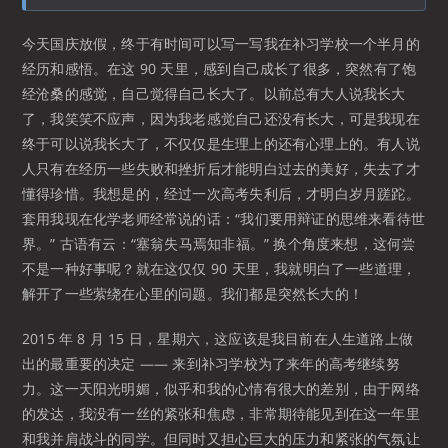
今天国庆放假，终于有时间可以写一写我在补习学校一个半月的
经历和感悟。在这 90 天里，感到自己成长了很多，突然有了饱
经沧桑的感觉，自己觉得自己长大了。以前总有大人说我长大
了，我笑笑不应声，因为我老感觉自己还没有长大，可是我现在
终于可以说我长大了，不仅仅是生理上的还有心理上的。有人说
人只有在经历一些失败和挫折后才能明白过去的美好，失去了才
懂得珍惜。我想是的，经过一次高考失利后，才明白岁月蹉跎。
套用我现在化学老师经常说的话：“我们要用辩证的思维来看待世
界。” 古语有云：“塞翁失马焉知非福。” 换个角度来想，这何尝
不是一种好事呢？就在这仅仅 90 天里，我就明白了一些道理，
解开了一些萦绕在心里的问题。我们都是突然长大的！
2015 年 8 月 15 日，星期六，这应该是我目前在人生道路上做
出的最重要的决定 —— 来到补习学校为了来年的高考继续努
力。这一天阳光明媚，似乎和我的心情有很大的差别，由于网络
的发达，我没有一丝的紧张和焦虑，非常期待能见到在这一年里
和我并肩战斗的同学。但同时又担心巨大的压力和紧张的气氛让