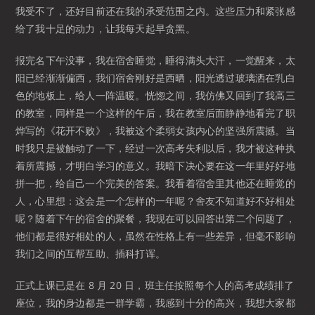
我受不了，还好目前还在我的承受范围之内。这些压力和紧张感
给了我十足的动力，让我每天起早贪黑。
报完名下午没事，我在宿舍睡觉，睡得满头大汗，一觉醒来，太
阳已经渐渐偏西，我们宿舍刚好是西晒，阳光透过玻璃洒在乳白
色的地板上，给人一阵温暖。恍惚之间，我仿佛又回到了我高三
的教室，同样是一个这样的午后，我在教室后面静静地看完了职
烨写的《花开不败》，我被这个柔弱女孩内心的坚强所震撼。当
时我只是被触动了一下，经过一次高考失利以后，我才被这种执
着所震撼，才明白学习的意义。我暗下决心要在这一年里好好地
拼一把，给自己一个完美的答案。我看着宿舍里其他还在睡觉的
人，心里想：这会是一个怎样的一年呢？舍友不知道好不好相处
呢？随着下午的宿舍的聚餐，我现在可以回答出第二个问题了，
他们都是很好相处的人，虽然在性格上有一些差异，但毫不影响
我们之间的互帮互助、插科打诨。
正式上课已是在 8 月 20 日，班主任按照每个人的高考成绩排了
座位，我的身边都是一群学霸，我感到十分的高兴，我想大家都