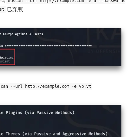
密码
wpscan --url http://example.com -e u --passwords
已弃用)
st
scan --url http://example.com -e vp,vt