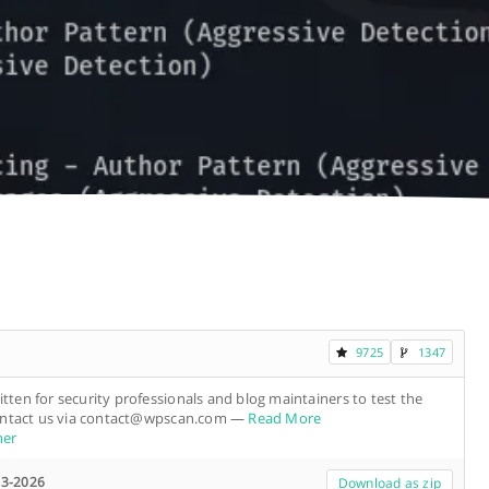
9725
1347
ten for security professionals and blog maintainers to test the
Contact us via contact@wpscan.com
—
Read More
ner
23-2026
Download as zip