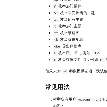
枚举热门插件
p
枚举易受攻击的主题
vt
枚举所有主题
at
枚举热门主题
t
枚举缩略图
tt
枚举备份配置
cb
导出数据库
dbe
枚举用户 ID，例如
u
u1-5
枚举媒体文件 ID，例如
m
m1-
如果未对
参数提供选项，默认
-e
常见用法
枚举所有用户
wpscan --url h
如图：