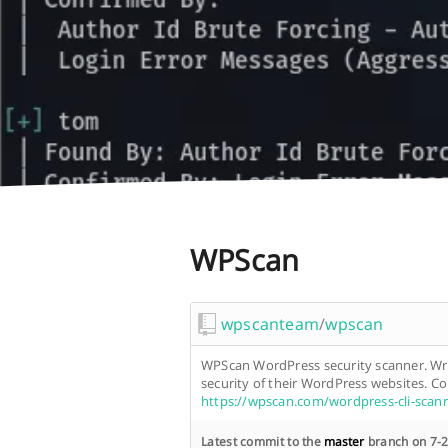
WPScan
wpscanteam
/
wpscan
WPScan WordPress security scanner. Writ
security of their WordPress websites. 
https://wpscan.com/wordpress-cli-scan
Latest commit to the
master
branch on 7-