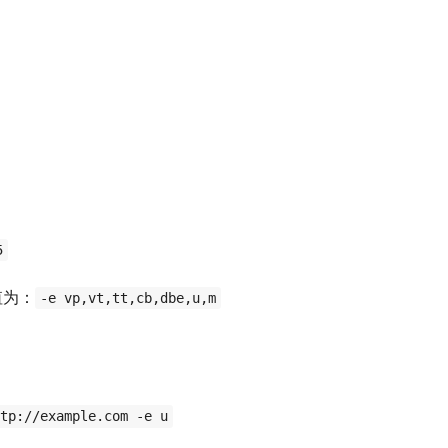
5
值为：
-e vp,vt,tt,cb,dbe,u,m
ttp://example.com -e u