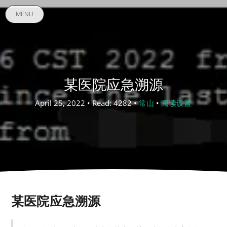
MENU
某医院应急溯源
April 25, 2022 • Read: 4282 •
常山
•
阅读设置
某医院应急溯源