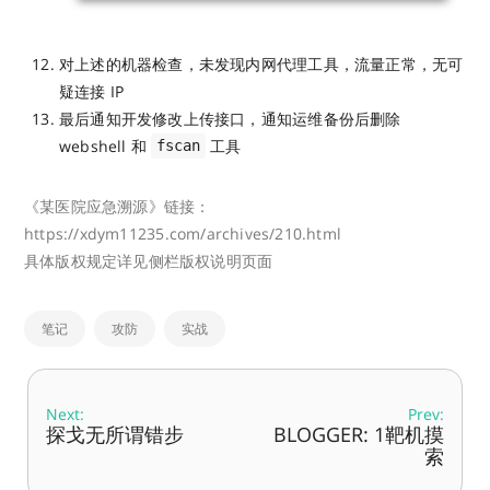
对上述的机器检查，未发现内网代理工具，流量正常，无可
疑连接 IP
最后通知开发修改上传接口，通知运维备份后删除
webshell 和
工具
fscan
《某医院应急溯源》链接：
https://xdym11235.com/archives/210.html
具体版权规定详见侧栏版权说明页面
笔记
攻防
实战
Next:
Prev:
探戈无所谓错步
BLOGGER: 1靶机摸
索