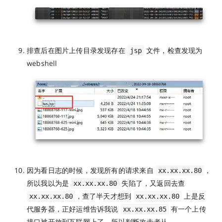
排查后在图片上传目录发现存在
文件，检查发现为
jsp
webshell
因为看日志的时候，发现所有的请求来自
，
xx.xx.xx.80
所以我以为是
失陷了，又返回去查
xx.xx.xx.80
，查了半天才想到
上是反
xx.xx.xx.80
xx.xx.xx.80
代服务器，正好运维告诉我说
有一个上传
xx.xx.xx.85
接口被开放到互联网上了，所以判断攻击者从