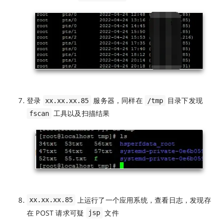
登录
服务器，同样在
目录下发现
xx.xx.xx.85
/tmp
工具以及扫描结果
fscan
上运行了一个应用系统，查看日志，发现存
xx.xx.xx.85
在 POST 请求可疑
文件
jsp