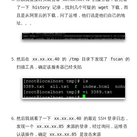
了一下
记录，找到几个可疑的
下载，而
history
wget
且是从阿里云的下载，问了运维，他们说是他们自己的地
址。。。
然后在
的
目录下发现了
的
xx.xx.xx.40
/tmp
fscan
扫描工具，确定该服务器已经失陷
然后我就看了一下
的最近 SSH 登录日志，
xx.xx.xx.40
发现一个
来源的登录，经过询问，运维否
xx.xx.xx.85
认该操作，确定
是攻击来源
xx.xx.xx.85